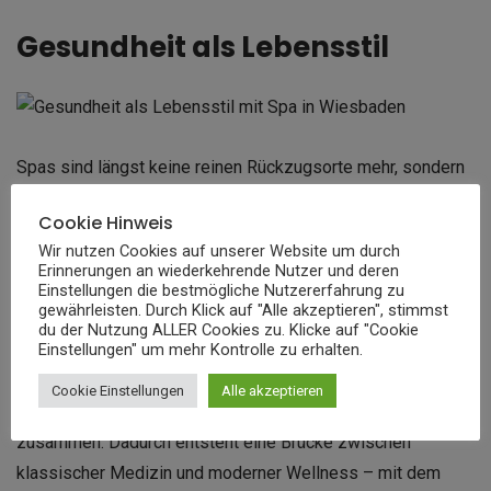
Gesundheit als Lebensstil
Spas sind längst keine reinen Rückzugsorte mehr, sondern
Teil eines umfassenden Gesundheitsverständnisses.
Cookie Hinweis
Immer mehr Menschen sehen in ihnen einen wichtigen
Wir nutzen Cookies auf unserer Website um durch
Baustein, um Stress abzubauen und körperlich wie mental
Erinnerungen an wiederkehrende Nutzer und deren
im Gleichgewicht zu bleiben.
Einstellungen die bestmögliche Nutzererfahrung zu
gewährleisten. Durch Klick auf "Alle akzeptieren", stimmst
du der Nutzung ALLER Cookies zu. Klicke auf "Cookie
Einstellungen" um mehr Kontrolle zu erhalten.
In Wiesbaden wird dieser Ansatz durch medizinische
Kompetenz ergänzt: Viele Einrichtungen arbeiten mit
Cookie Einstellungen
Alle akzeptieren
Physiotherapeuten, Dermatologen oder Ernährungsberatern
zusammen. Dadurch entsteht eine Brücke zwischen
klassischer Medizin und moderner Wellness – mit dem