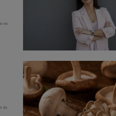
nn es
nn du