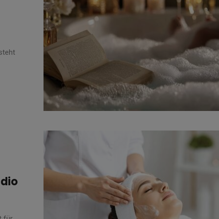
steht
dio
 für