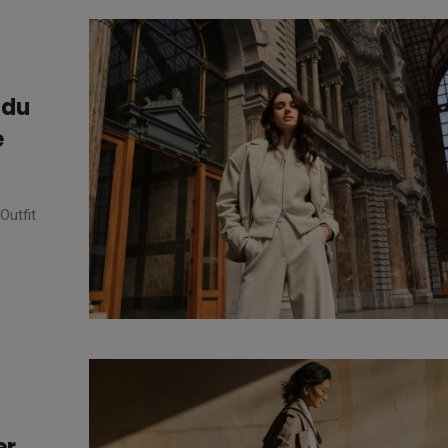
 du
e
Outfit
er