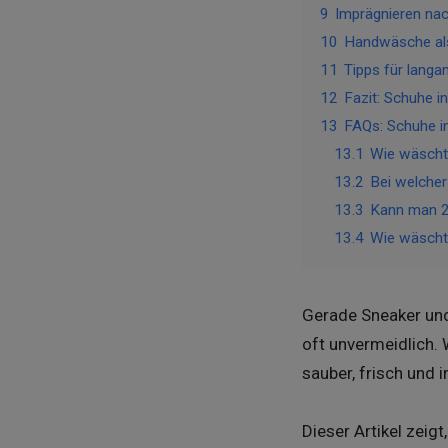
9
Imprägnieren n
10
Handwäsche als
11
Tipps für lang
12
Fazit: Schuhe 
13
FAQs: Schuhe i
13.1
Wie wäscht
13.2
Bei welche
13.3
Kann man 2
13.4
Wie wäscht
Gerade Sneaker und
oft unvermeidlich.
sauber, frisch und 
Dieser Artikel zeig