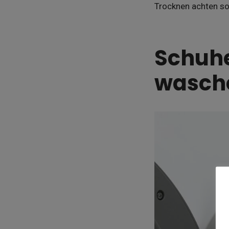
Trocknen achten sol
Schuh
wasche