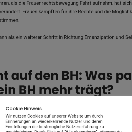
ren, als die Frauenrechtsbewegung Fahrt aufnahm, hat sich d
verändert. Frauen kämpften für ihre Rechte und die Möglichke
estimmen.
ann als ein weiterer Schritt in Richtung Emanzipation und 
ht auf den BH: Was p
in BH mehr trägt?
Cookie Hinweis
Wir nutzen Cookies auf unserer Website um durch
Erinnerungen an wiederkehrende Nutzer und deren
Einstellungen die bestmögliche Nutzererfahrung zu