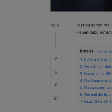
Hast du schon mal 
TEILEN
Frauen dazu ermutig
Inhalte
Verberge
1
No-Bra-Trend: Is
2
Verzicht auf den
3
Frauen ohne BH: 
4
Was kann man st
5
Was passiert wen
6
Wie hält die Bru
7
Fazit: Ohne BH T