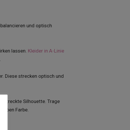
sbalancieren und optisch
irken lassen.
Kleider in A-Linie
.
er. Diese strecken optisch und
gestreckte Silhouette. Trage
rselben Farbe.