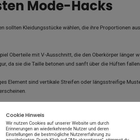
sten Mode-Hacks
en sollten Kleidungsstücke wählen, die ihre Proportionen au
piel Oberteile mit V-Ausschnitt, die den Oberkörper länger w
r, da sie die Taille betonen und sanft über die Hüften fallen
ges Element sind vertikale Streifen oder längsstreifige Must
erscheinen.
fits können optisch zu strecken helfen und sorgen für eine 
Cookie Hinweis
einfarbiges Kleid oder kombiniere Oberteile und Hosen in de
Wir nutzen Cookies auf unserer Website um durch
Erinnerungen an wiederkehrende Nutzer und deren
Einstellungen die bestmögliche Nutzererfahrung zu