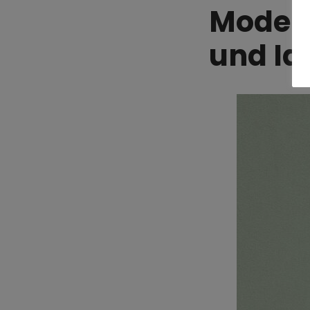
Mode f
und Id