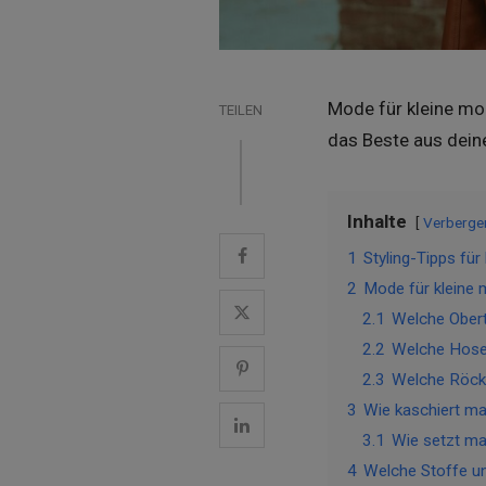
Mode für kleine mol
TEILEN
das Beste aus deine
Inhalte
Verberge
1
Styling-Tipps fü
2
Mode für kleine 
2.1
Welche Oberte
2.2
Welche Hosen
2.3
Welche Röcke
3
Wie kaschiert m
3.1
Wie setzt ma
4
Welche Stoffe un