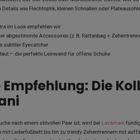
 Details wie Flechtoptik, kleinen Schnallen oder Plateausohl
tra im Look empfehlen wir:
nder abgestimmte Accessoires (z. B. Rattanbag + Zehentrenn
ls subtiler Eyecatcher
Haut – die perfekte Leinwand für offene Schuhe
 Empfehlung: Die Kol
ani
che nach einem stilvollen Paar ist, wird bei
Lazamani
fündig
n mit Lederfußbett bis hin zu trendy Zehentrennern mit auf