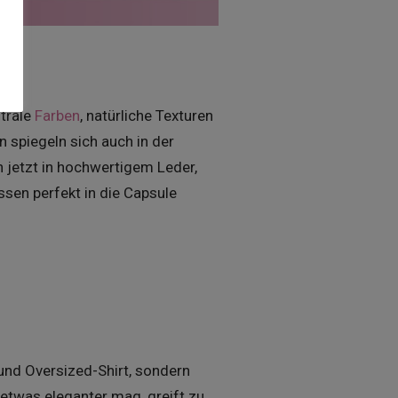
utrale
Farben
, natürliche Texturen
 spiegeln sich auch in der
jetzt in hochwertigem Leder,
sen perfekt in die Capsule
und Oversized-Shirt, sondern
etwas eleganter mag, greift zu