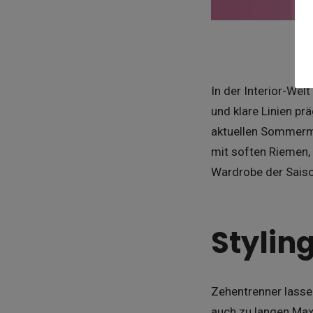
In der Interior-Wel
und klare Linien p
aktuellen Sommerm
mit soften Riemen,
Wardrobe der Saison:
Stylin
Zehentrenner lasse
auch zu langen Max