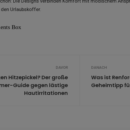
schön: Die Designs verbinden Komfort mit modischem Anspru
den Urlaubskoffer.
ents Box
DAVOR
DANACH
en Hitzepickel? Der große
Was ist Renfo
er-Guide gegen lästige
Geheimtipp fü
Hautirritationen