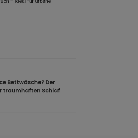
ch – ideal für urbane
rce Bettwäsche? Der
r traumhaften Schlaf