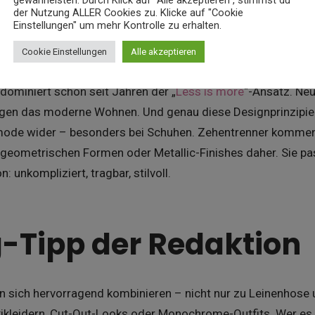
gewährleisten. Durch Klick auf "Alle akzeptieren", stimmst du
der Nutzung ALLER Cookies zu. Klicke auf "Cookie
Einstellungen" um mehr Kontrolle zu erhalten.
Cookie Einstellungen
Alle akzeptieren
t dominiert schon seit Jahren der „
Less is more
“-Ansatz. Ne
rägen das moderne Wohnen. Und genau diese Designprinzipien
ode wider – besonders bei Schuhen. Zehentrenner kommen 
 geometrischen Formen oder Metallic-Finishes daher. Sie pas
 unkompliziert, tragbar, stilvoll.
g-Tipp der Redaktion
n sich hervorragend kombinieren – nicht nur zu Leinenhose 
ikleidern, Cut-Out-Looks oder Monochrome-Outfits. Wer es 