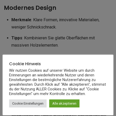
Modernes Design
Merkmale
: Klare Formen, innovative Materialien,
weniger Schnickschnack.
Tipps
: Kombinieren Sie glatte Oberflächen mit
massiven Holzelementen.
Einrichtungstipps für die
Cookie Hinweis
Umsetzung
Wir nutzen Cookies auf unserer Website um durch
Erinnerungen an wiederkehrende Nutzer und deren
Einstellungen die bestmögliche Nutzererfahrung zu
gewährleisten. Durch Klick auf "Alle akzeptieren", stimmst
Die Umsetzung einer weiße Küche mit Holz kombiniert
du der Nutzung ALLER Cookies zu. Klicke auf "Cookie
erfordert einige Überlegungen:
Einstellungen" um mehr Kontrolle zu erhalten.
Cookie Einstellungen
Alle akzeptieren
Möbel und Geräte
: Wählen Sie Geräte, die den
Gesamtlook der Küche unterstützen. Edelstahlgeräte