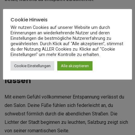
Diese wohlverdiente Auszeit ist mehr als nur Kosmetik –
Cookie Hinweis
sie ist Balsam für Körper und Seele. Mit frisch lackierten
Wir nutzen Cookies auf unserer Website um durch
Nägeln und samtweichen Füßen fühlst du dich wie
Erinnerungen an wiederkehrende Nutzer und deren
Einstellungen die bestmögliche Nutzererfahrung zu
neugeboren. Der perfekte Abschluss für deinen Self-Care-
gewährleisten. Durch Klick auf "Alle akzeptieren", stimmst
du der Nutzung ALLER Cookies zu. Klicke auf "Cookie
Tag in der Mozartstadt.
Einstellungen" um mehr Kontrolle zu erhalten.
Cookie Einstellungen
Alle akzeptieren
Den Abend stilvoll ausklingen
lassen
Mit einem Gefühl vollkommener Entspannung verlässt du
den Salon. Deine Füße fühlen sich federleicht an, du
schwebst förmlich durch die abendlichen Straßen. Die
Lichter der Stadt beginnen zu leuchten, Salzburg zeigt sich
von seiner romantischen Seite.