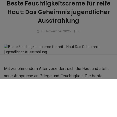
Beste Feuchtigkeitscreme für reife
Haut: Das Geheimnis jugendlicher
Ausstrahlung
26. November 2025
0
Mit zunehmendem Alter verändert sich die Haut und stellt
neue Ansprüche an Pflege und Feuchtigkeit. Die beste
Feuchtigkeitscreme für reife Haut versorgt die Haut
intensiv, stärkt die Hautbarriere und verleiht ihr neue
Spannkraft.