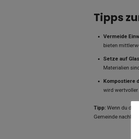
Tipps z
Vermeide Einw
bieten mittlerw
Setze auf Glas
Materialien sin
Kompostiere de
wird wertvoller
Tipp:
Wenn du dir no
Gemeinde nachlesen.