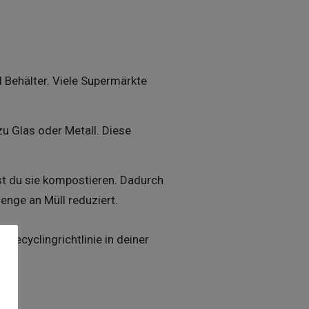
Behälter. Viele Supermärkte
zu Glas oder Metall. Diese
t du sie kompostieren. Dadurch
enge an Müll reduziert.
 Recyclingrichtlinie in deiner