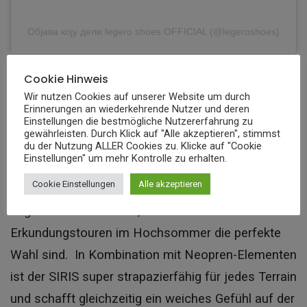
Објава коју дели legero shoes OFFICIAL (@legeroshoes)
Cookie Hinweis
Bereits bekannt in der legero-Sandalenfamilie ist
Wir nutzen Cookies auf unserer Website um durch
das beliebte Modell SIRIS. Es ist aus edlem,
Erinnerungen an wiederkehrende Nutzer und deren
Einstellungen die bestmögliche Nutzererfahrung zu
besonders weichem Nubukleder gefertigt, das sich
gewährleisten. Durch Klick auf "Alle akzeptieren", stimmst
du der Nutzung ALLER Cookies zu. Klicke auf "Cookie
am Fuß herrlich anfühlt.
Einstellungen" um mehr Kontrolle zu erhalten.
Cookie Einstellungen
Alle akzeptieren
Das luftige Textilfutter sorgt für ein stets
angenehmes Fußklima, sodass sie für
Erkundungstouren im Hochsommer die perfekte
Wahl sind. In Kombination mit Neopren-Elementen
ist der SIRIS super strapazierfähig für jedes Terrain
und schafft gleichzeitig ein weiches Gefühl auf der