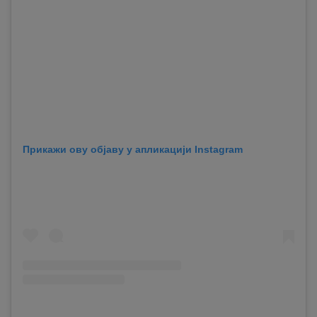
Прикажи ову објаву у апликацији Instagram