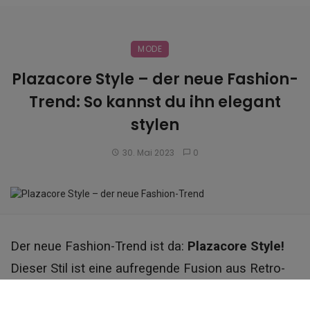
MODE
Plazacore Style – der neue Fashion-
Trend: So kannst du ihn elegant
stylen
30. Mai 2023
0
Der neue Fashion-Trend ist da:
Plazacore Style!
Dieser Stil ist eine aufregende Fusion aus Retro-
und moderner Eleganz, die Farben, Muster und