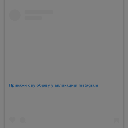
Прикажи ову објаву у апликацији Instagram