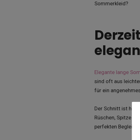
Sommerkleid?
Derzei
elegan
Elegante lange So
sind oft aus leicht
für ein angenehmes
Der Schnitt ist häu
Rüschen, Spitze ode
perfekten Begleite