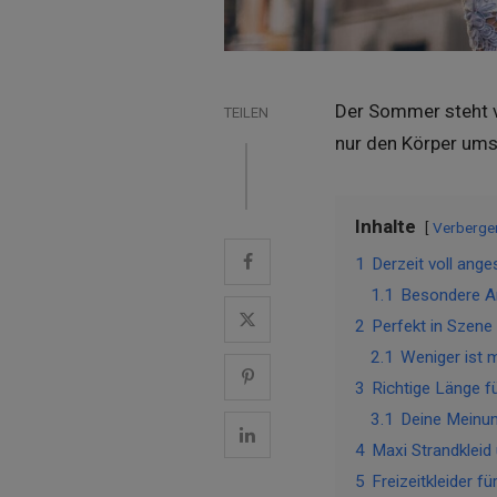
Der Sommer steht vor
TEILEN
nur den Körper umsp
Inhalte
Verberge
1
Derzeit voll ang
1.1
Besondere An
2
Perfekt in Szene
2.1
Weniger ist 
3
Richtige Länge fü
3.1
Deine Meinun
4
Maxi Strandkleid 
5
Freizeitkleider 