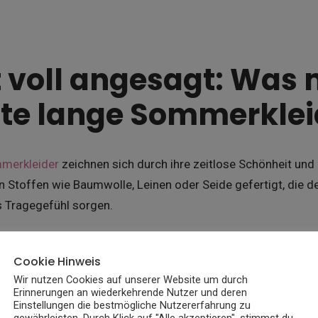
t voll angesagt: Was
te lange Sommerklei
mmerkleider
zeichnen sich durch ihre zeitlose Schönheit und
en Stoffen wie Baumwolle, Leinen oder Seide gefertigt, die 
 Tragegefühl sorgen.
fig figurbetont, aber nicht zu eng, um Bewegungsfreiheit zu g
Cookie Hinweis
r florale Muster verleihen diesen Kleidern eine romantisch
Wir nutzen Cookies auf unserer Website um durch
rn für sommerliche Anlässe.
Erinnerungen an wiederkehrende Nutzer und deren
Einstellungen die bestmögliche Nutzererfahrung zu