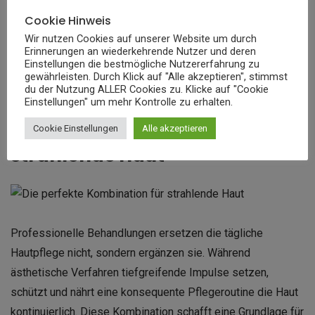
Erwartungen setzt und keine überzogenen Versprechen
Cookie Hinweis
macht. Eine gute Praxis bietet auch nach der Behandlung
Wir nutzen Cookies auf unserer Website um durch
eine verlässliche Betreuung und steht für Rückfragen zur
Erinnerungen an wiederkehrende Nutzer und deren
Einstellungen die bestmögliche Nutzererfahrung zu
Verfügung. Eine ehrliche Risiko-Nutzen-Abwägung und klare
gewährleisten. Durch Klick auf "Alle akzeptieren", stimmst
Nachsorgehinweise schaffen zusätzliches Vertrauen.
du der Nutzung ALLER Cookies zu. Klicke auf "Cookie
Einstellungen" um mehr Kontrolle zu erhalten.
Die perfekte Kombination für
Cookie Einstellungen
Alle akzeptieren
strahlende Haut
Professionelle Behandlungen ersetzen die tägliche
Hautpflege nicht, sondern ergänzen sie. Während
ästhetische Verfahren tiefgreifende Impulse setzen,
schützt und nährt eine konsequente Pflegeroutine die Haut
kontinuierlich. Diese Kombination schafft eine Grundlage für