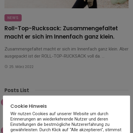
NEWS
Roll-Top-Rucksack: Zusammengefaltet
macht er sich im Innenfach ganz klein.
Zusammengefaltet macht er sich im Innenfach ganz klein. Aber
ausgepackt ist der ROLL-TOP-RUCKSACK voll da. ...
25. März 2022
Posts List
Die Wissenschaft hinter atmungsaktiven
Cookie Hinweis
Skistoffen
Wir nutzen Cookies auf unserer Website um durch
Erinnerungen an wiederkehrende Nutzer und deren
Einstellungen die bestmögliche Nutzererfahrung zu
gewährleisten. Durch Klick auf "Alle akzeptieren", stimmst