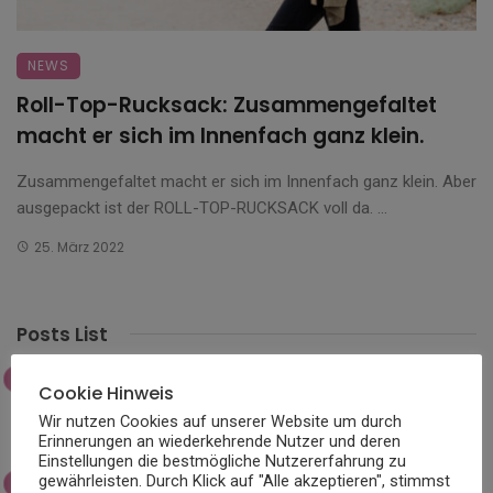
NEWS
Roll-Top-Rucksack: Zusammengefaltet
macht er sich im Innenfach ganz klein.
Zusammengefaltet macht er sich im Innenfach ganz klein. Aber
ausgepackt ist der ROLL-TOP-RUCKSACK voll da. ...
25. März 2022
Posts List
Die Wissenschaft hinter atmungsaktiven
Cookie Hinweis
Skistoffen
Wir nutzen Cookies auf unserer Website um durch
Erinnerungen an wiederkehrende Nutzer und deren
Einstellungen die bestmögliche Nutzererfahrung zu
gewährleisten. Durch Klick auf "Alle akzeptieren", stimmst