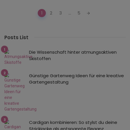
Posts
1
2
3
...
5
navigation
Posts List
Die Wissenschaft hinter atmungsaktiven
Skistoffen
Günstige Gartenweg Ideen für eine kreative
Gartengestaltung
Cardigan kombinieren: So stylst du deine
Strickjacke als entspannte Eleganz