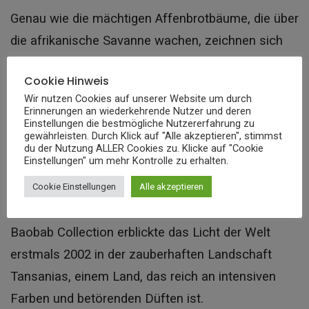
Genau wie die mächtigen Affenbrotbäume, die über
die afrikanische Savanne wachen, zeichnen sich
auch die Kerzen und Duftverteiler unserer Marke
Cookie Hinweis
durch ihre imposante Größe und originellen
Wir nutzen Cookies auf unserer Website um durch
Designs aus.
Erinnerungen an wiederkehrende Nutzer und deren
Einstellungen die bestmögliche Nutzererfahrung zu
gewährleisten. Durch Klick auf "Alle akzeptieren", stimmst
Sie sind wahrhaft außergewöhnliche Objekte, die
du der Nutzung ALLER Cookies zu. Klicke auf "Cookie
Einstellungen" um mehr Kontrolle zu erhalten.
ein olfaktorisches und ästhetisches Erlebnis
Cookie Einstellungen
Alle akzeptieren
bieten.
Baobab Collection erblickte das Licht der Welt
erstmals 2002 in der zauberhaften Landschaft
Tansanias, einem Land, das reich an intensiven
Farben und betörenden Düften ist.