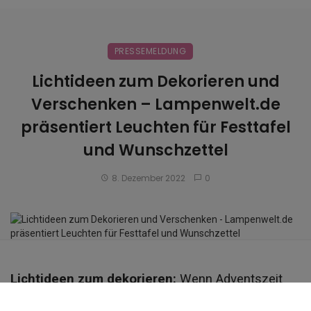
PRESSEMELDUNG
Lichtideen zum Dekorieren und
Verschenken – Lampenwelt.de
präsentiert Leuchten für Festtafel
und Wunschzettel
8. Dezember 2022
0
Lichtideen zum dekorieren:
Wenn Adventszeit
und Festtage näher rücken, steht so einiges auf