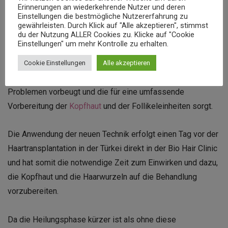
Leidet der Patient obendrein unter Schuppen oder unter
Erinnerungen an wiederkehrende Nutzer und deren
Einstellungen die bestmögliche Nutzererfahrung zu
einer hohen Talgbildung auf der Kopfhaut, wird der
gewährleisten. Durch Klick auf "Alle akzeptieren", stimmst
du der Nutzung ALLER Cookies zu. Klicke auf "Cookie
eigentliche Eingriff erschwert und das Risiko für
Einstellungen" um mehr Kontrolle zu erhalten.
postoperative Komplikationen erhöht sich.
Cookie Einstellungen
Alle akzeptieren
Der BIO Power Boost ist eine Erfindung, die diesen
Problemen vorbeugt und die für eine umfassende
Vorbereitung der
Kopfhaut
und der Follikeleinheiten sorgt.
Die Anwendung der neuen Technik erfolgt einen Tag vor der
Haartransplantation in der Türkei
direkt in der Bio Hair Clinic
und hat somit die notwendige Zeit zum Einwirken und dazu,
die Kopfhaut und die Haarwurzeln auf die Behandlung
vorzubereiten.
Da die Heilungsphase kürzer ist als ohne diese