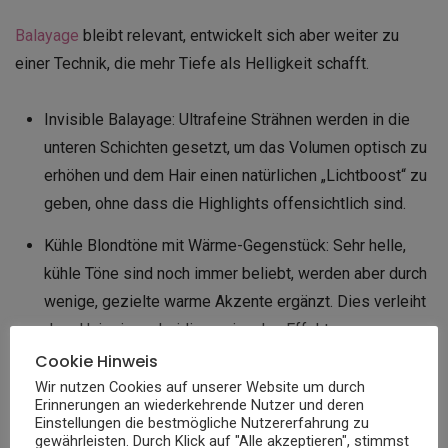
Balayage
bleibt relevant, entwickelt sich aber weiter zu
einer Technik, die mehr Tiefe als Helligkeit schafft.
Invisible Balayage: Ultrafeine Strähnen werden in die
unteren Schichten gesetzt, um das Volumen optisch zu
erhöhen und dem Hair einen natürlichen „Lichtboost“ zu
geben, ohne dass die Highlights offensichtlich sind.
Kühle Blondtöne mit Wärme-Gegenstück: Sehr helle,
kühle Töne sind noch immer beliebt, werden aber durch
wenige, gezielte warme Akzente ergänzt. Dies verleiht
dem Hair einen dreidimensionalen Effekt.
Cookie Hinweis
Wir nutzen Cookies auf unserer Website um durch
Erinnerungen an wiederkehrende Nutzer und deren
Einstellungen die bestmögliche Nutzererfahrung zu
gewährleisten. Durch Klick auf "Alle akzeptieren", stimmst