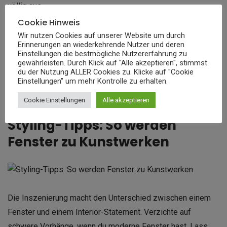
völlig aus.
Cookie Hinweis
Eckfenster sind die Königsklasse. Sie öffnen den Raum in
Wir nutzen Cookies auf unserer Website um durch
Erinnerungen an wiederkehrende Nutzer und deren
zwei Richtungen und schaffen spektakuläre Panoramen. Für
Einstellungen die bestmögliche Nutzererfahrung zu
ein so wichtiges Gestaltungselement lohnt es sich,
in
gewährleisten. Durch Klick auf "Alle akzeptieren", stimmst
du der Nutzung ALLER Cookies zu. Klicke auf "Cookie
München eine Firma für Fensterbau zu finden
und auf ihre
Einstellungen" um mehr Kontrolle zu erhalten.
Expertise zu setzen, um die Vision perfekt umzusetzen.
Cookie Einstellungen
Alle akzeptieren
Styling-Tipps: So werden
Fenster zu Kunstwerken
Die Inszenierung macht den Unterschied zwischen einem
Fenster und einem Interior-Statement. Verzichte auf
schwere Vorhänge, wenn du moderne Fenster hast. Lass