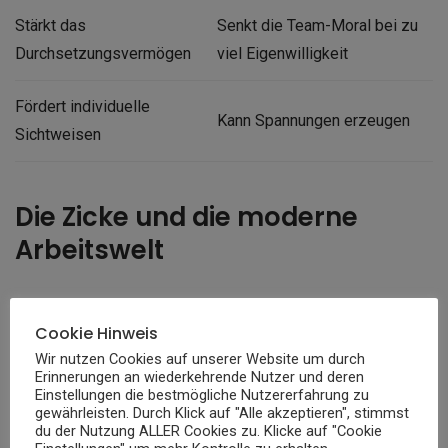
Stärkt das
Senkt die Team-Moral bei zu
Durchsetzungsvermögen
viel Eigenwilligkeit
Fördert individuelle
Kann Spannungen erzeugen
Sichtweisen
Die Zicke und die moderne
Arbeitswelt
In der modernen Arbeitswelt wird das Verhalten von
Cookie Hinweis
Männern und Frauen unterschiedlich bewertet, was die
Wir nutzen Cookies auf unserer Website um durch
Definition von Eigenschaften einer Zicke beeinflusst.
Erinnerungen an wiederkehrende Nutzer und deren
Frauen, die durchsetzungsstark und ehrgeizig sind, werden
Einstellungen die bestmögliche Nutzererfahrung zu
gewährleisten. Durch Klick auf "Alle akzeptieren", stimmst
oft als „Zicke“ abgestempelt.
du der Nutzung ALLER Cookies zu. Klicke auf "Cookie