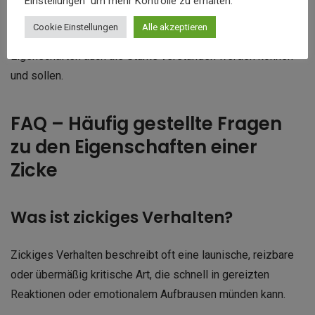
Einstellungen" um mehr Kontrolle zu erhalten.
Doch im Coaching und in der
Persönlichkeitsentwicklung
Cookie Einstellungen
Alle akzeptieren
wird zunehmend darauf hingewiesen, dass solche
Eigenschaften auch als Stärke verstanden werden können
und sollen.
FAQ – Häufig gestellte Fragen
zu den Eigenschaften einer
Zicke
Was ist zickiges Verhalten?
Zickiges Verhalten beschreibt oft eine launische, reizbare
oder übermäßig kritische Art, die schnell in gereizten
Reaktionen oder emotionalem Aufbrausen münden kann.