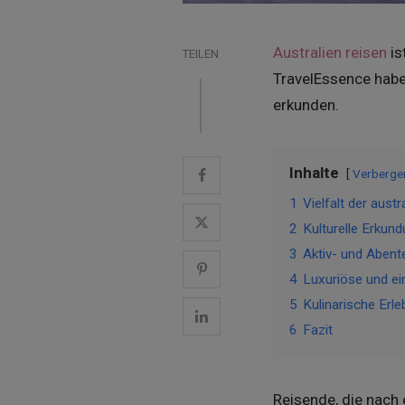
Australien reisen
is
TEILEN
TravelEssence haben
erkunden.
Inhalte
Verberge
1
Vielfalt der aust
2
Kulturelle Erkun
3
Aktiv- und Abent
4
Luxuriöse und ei
5
Kulinarische Erle
6
Fazit
Reisende, die nach 