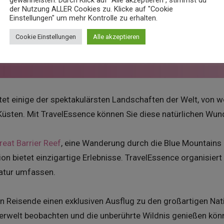
gewährleisten. Durch Klick auf "Alle akzeptieren", stimmst du
der Nutzung ALLER Cookies zu. Klicke auf "Cookie
Einstellungen" um mehr Kontrolle zu erhalten.
Cookie Einstellungen
Alle akzeptieren
et einige der spektakulärsten Landschaften der Welt, von w
sten. Mit TravelEssence können Sie diese natürlichen Wund
reat Barrier Reef
, eine Wanderung durch die Blue Mountains
on bietet einzigartige Erlebnisse. TravelEssence organisier
Natur umfassen.
n Reisende einen exklusiven Ausflug zu den großartigen Nat
ierwelt beobachten und die unberührte Wildnis genießen kön