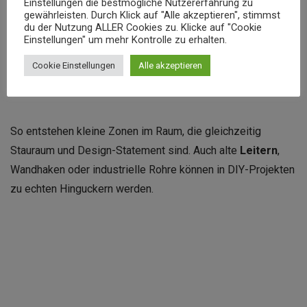
Einstellungen die bestmögliche Nutzererfahrung zu
kombinieren
gewährleisten. Durch Klick auf "Alle akzeptieren", stimmst
du der Nutzung ALLER Cookies zu. Klicke auf "Cookie
Einstellungen" um mehr Kontrolle zu erhalten.
Kombiniere
Regalbretter
an der Wand mit einem
Cookie Einstellungen
Alle akzeptieren
Kleiderständer
oder einer schwebenden
Kleiderstange
darunter.
So entstehen kleine Zonen im Raum, die gleichzeitig
Stauraum und Design-Statement sind. Auch alte
Leitern
,
Wandhaken oder industrielle Rohre können in DIY-Projekten
zu echten Hinguckern werden.