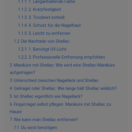
1.1.1
1. Langanhaltende Farbe
1.1.2
2. Kratzfestigkeit
1.1.3
3. Trocknet schnell
1.1.4
4. Schutz für die Nagelhaut
1.1.5
5. Leicht zu entfernen
1.2
Die Nachteile von Shellac
1.2.1
1. Benötigt UV-Licht
1.2.2
2. Professionelle Entfernung empfohlen
2
Maniküre mit Shellac: Wie wird eine Shellac-Maniküre
aufgetragen?
3
Unterschied zwischen Nagellack und Shellac
4
Gelnägel oder Shellac: Wie lange hält Shellac wirklich?
5
Ist Shellac eigentlich wie Nagellack?
6
Fingernägel selbst pflegen: Maniküre mit Shellac zu
Hause
7
Wie kann man Shellac entfernen?
7.1
Du wirst benötigen: