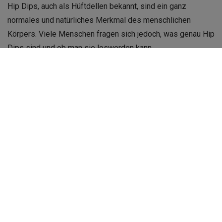
Hip Dips, auch als Hüftdellen bekannt, sind ein ganz
normales und natürliches Merkmal des menschlichen
Körpers. Viele Menschen fragen sich jedoch, was genau Hip
Dips sind und ob man sie loswerden kann.
Inhalte
Verbergen
1
Was sind Hip Dips?
1.1
Entstehen Hip Dips bei jedem?
1.2
Warum hat man Hip Dips?
2
Hip Dips sind total normal bei Frauen
2.1
Warum haben manche Menschen Hip Dips und
andere nicht?
3
Hip Dip Korrektur oder Workout: Wie kriegt man Hip Dips
weg?
4
Wie kann man Hip Dips mildern?
4.1
Kniebeuge für Hip Dips