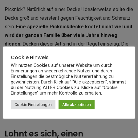
Picknick? Natürlich auf einer Decke! Idealerweise sollte die
Decke groß und resistent gegen Feuchtigkeit und Schmutz
sein.
Eine spezielle Picknickdecke kostet nicht viel und
wird der ganzen Familie über viele Jahre hinweg
dienen
. Decken dieser Art sind in der Regel einseitig. Die
rechte Seite ist weich und bequem zum Sitzen. Bei der
Cookie Hinweis
linken Seite ist die Oberfläche hingegen glatt, leicht rutschig
Wir nutzen Cookies auf unserer Website um durch
und widerstandsfähig gegen Feuchtigkeit und
Erinnerungen an wiederkehrende Nutzer und deren
Einstellungen die bestmögliche Nutzererfahrung zu
versehentliches Herausziehen.
gewährleisten. Durch Klick auf "Alle akzeptieren", stimmst
du der Nutzung ALLER Cookies zu. Klicke auf "Cookie
Einstellungen" um mehr Kontrolle zu erhalten.
Zu den Picknicktextilien gehören auch Servietten. So
bleiben deine Hände sauber und du kannst sogar Teller
Cookie Einstellungen
Alle akzeptieren
ersetzen, wenn du z. B. Hefekuchen oder Panini servierst.
Lohnt es sich, einen