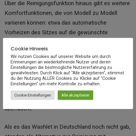
Über die Reinigungsfunktion hinaus gibt es weitere
Komfortfunktionen, die von Modell zu Modell
variieren können: etwa das automatische
Vorheizen des Sitzes auf die gewünschte
Temperatur, eine automatische Spülung oder
Cookie Hinweis
beispielsweise die automatische
Wir nutzen Cookies auf unserer Website um durch
Geruchsabsaugung.
Erinnerungen an wiederkehrende Nutzer und deren
Einstellungen die bestmögliche Nutzererfahrung zu
gewährleisten. Durch Klick auf "Alle akzeptieren", stimmst
du der Nutzung ALLER Cookies zu. Klicke auf "Cookie
Die Luft bleibt während und nach dem
Einstellungen" um mehr Kontrolle zu erhalten.
Toilettengang frisch und sauber, und der nächste
Cookie Einstellungen
Alle akzeptieren
Nutzer wird nicht von unangenehmen Gerüchen
überrascht.
Als es das Washlet in Deutschland noch nicht gab,