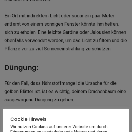
Ein Ort mit indirektem Licht oder sogar ein paar Meter
entfernt von einem sonnigen Fenster könnte ihm helfen,
sich zu erholen. Eine leichte Gardine oder Jalousien können
ebenfalls verwendet werden, um das Licht zu filtern und die
Pflanze vor zu viel Sonneneinstrahlung zu schützen.
Düngung:
Für den Fall, dass Nährstoffmangel die Ursache für die
gelben Blätter ist, ist es wichtig, deinem Drachenbaum eine
ausgewogene Düngung zu geben.
Wähle einen flüssigen Dünger, der speziell für
Cookie Hinweis
Zimmerpflanzen geeignet ist, und folge den Anweisungen
Wir nutzen Cookies auf unserer Website um durch