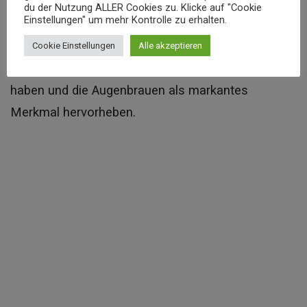
ausdrucksstärker wirken lassen.
du der Nutzung ALLER Cookies zu. Klicke auf "Cookie
Einstellungen" um mehr Kontrolle zu erhalten.
Dieser einfache Schönheitsschritt kann einen
Cookie Einstellungen
Alle akzeptieren
großen Einfluss auf das gesamte Erscheinungsbild
haben und die Augenbrauen als markantes
Merkmal hervorheben.